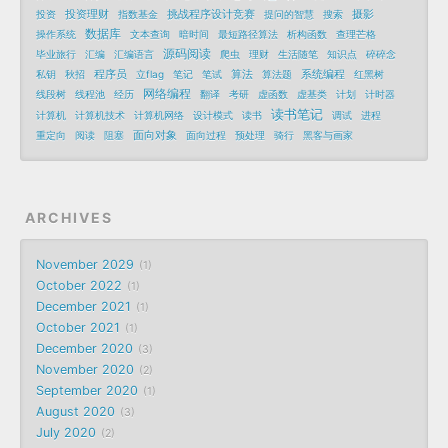
投资理财
挑战程序设计竞赛
摄影
投资
指数基金
提问的智慧
搜索
数据库
操作系统
文本查询
暗时间
最短路径算法
析构函数
查理芒格
源码阅读
毕业旅行
汇编
汇编语言
爬虫
理财
生活随笔
知识点
碎碎念
程序员
算法
系统编程
私钥
秋招
立flag
笔记
笔试
算法题
红黑树
网络编程
线段树
线程池
经历
翻译
考研
虚函数
虚基类
计划
计时器
读书笔记
计算机
计算机技术
计算机网络
设计模式
读书
调试
进程
面向对象
重定向
阅读
阻塞
面向过程
预处理
骑行
黑客与画家
ARCHIVES
November 2029
1
October 2022
1
December 2021
1
October 2021
1
December 2020
3
November 2020
2
September 2020
1
August 2020
3
July 2020
2