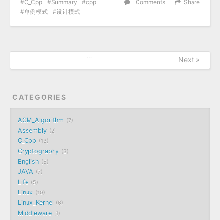
C_Cpp
Summary
cpp
Comments
Share
单例模式
设计模式
…
Next »
CATEGORIES
ACM_Algorithm
7
Assembly
2
C_Cpp
13
Cryptography
3
English
5
JAVA
7
Life
5
Linux
10
Linux_Kernel
6
Middleware
1