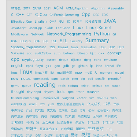
ACM
2018
Assembly
01背包
2017
2021
ACM_Algorithm
Algorithm
Cpp
C++
C_Cpp
C
CTF
California_Dreaming
DES
EDK
JAVA
English
Effective_Cpp
GMP
GUI
IO
IO复用
IO多路复用
Linux
Linux_Kernel
JavaScript
JsonCpp
KGDB
LeetCode
Python
Network_Programming
Network
Middleware
Qt
Summary
STL
RSA
SELinux
SHA
SQL
SSL
Security
System_Programming
TSS
Thread
Tools
Translation
UDK
UDP
UEFI
concept
VMware
apt
audit2allow
auth
bellman
bitmap
bjut
c++
cpp
cryptography
curses
deque
dijkstra
dpkg
echo
emulator
english
gdb
ip
epoll
floyd
g++
gcc
git
github
jdbc
kernal
life
linux
map
linus
linux内核
list
mail服务器
md5注入
memory
mysql
new
notes
openstack
pam
patch
ping
pip
poll
postfix
protobuf
reading
qemu
queue
redis
rodata
select
selinux
set
stack
thought
tools
tinythhpd
tinyxml
tpm
traits
trousers
trusted_computing
unix编程实践
valgrind
vector
vim
vs2013
web
书单
个人成长
web服务器
win10
xml
yum
世界上最遥远的距离
书摘
事件驱动
产品
代码段
优先级
位向量
位图
信号
公钥
公钥密码
内存池
刘未鹏
内存泄漏
内存管理
内核
内核模块
动态规划
区间和
单例模式
可信计算
参考策略
后台开发
回显服务器
多线程
学习之路
学习计划
容器
年终总结
密码学
密码体制
富爸爸穷爸爸
对称密码
川藏线
广告
总结
思考
异常处理
异步
心智
心理学
思维导图
我是一只IT小小鸟