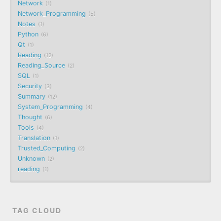
Network
1
Network_Programming
5
Notes
1
Python
6
Qt
1
Reading
12
Reading_Source
2
SQL
1
Security
3
Summary
12
System_Programming
4
Thought
6
Tools
4
Translation
1
Trusted_Computing
2
Unknown
2
reading
1
TAG CLOUD